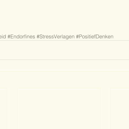
eid
#Endorfines
#StressVerlagen
#PositiefDenken