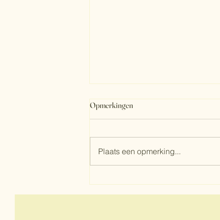
Opmerkingen
Plaats een opmerking...
Eet wat je wilt, maar eet bewust. 💚