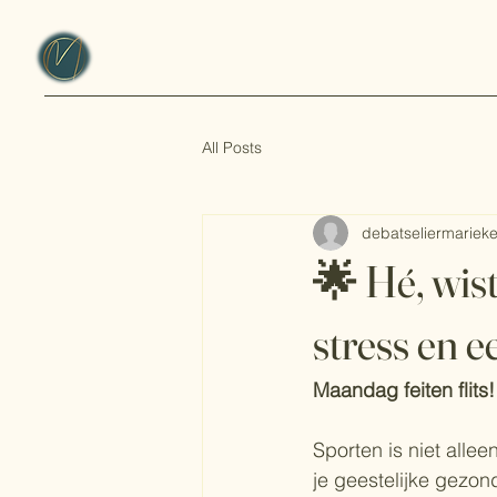
All Posts
debatseliermariek
🌟 Hé, wist
stress en 
Maandag feiten flits! 
Sporten is niet allee
je geestelijke gezon