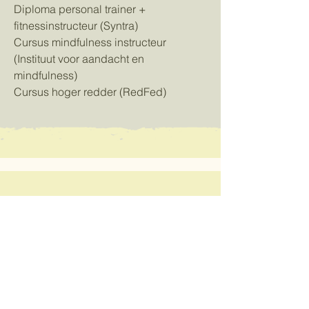
Diploma personal trainer +
fitnessinstructeur (Syntra)
Cursus mindfulness instructeur
(Instituut voor aandacht en
mindfulness)
Cursus hoger redder (RedFed)
0498 36 76 93
debatseliermarieke@gmail.com
Kerkstraat 1, 3400
Landen, België