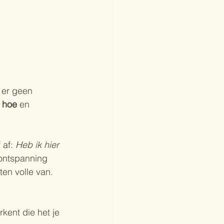
 er geen 
 
hoe
 en 
af: 
Heb ik hier 
 ontspanning 
ten volle van. 
kent die het je 