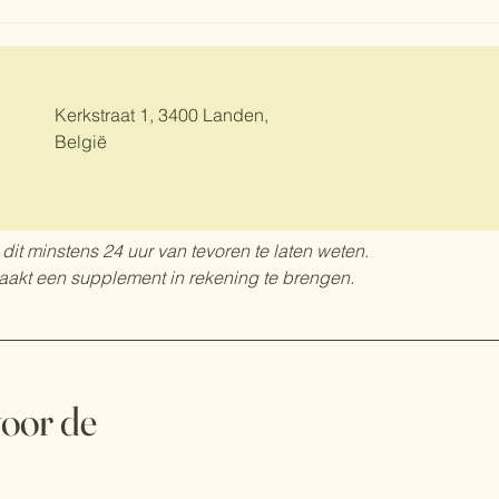
Houd je avocado vers! 🥑 Ontdek
deze simpele bewaartip! ✨
Kerkstraat 1, 3400 Landen,
België
 dit minstens 24 uur van tevoren te laten weten.
zaakt een supplement in rekening te brengen.
 voor de